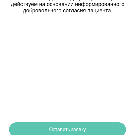
действуем на основании информированного
добровольного согласия пациента.
Нужна консультация по
стационару или формату
лечения?
Оставьте заявку — мы перезвоним, уточним
ситуацию и подскажем оптимальный вариант
помощи.
Оставить заявку