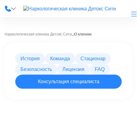
Наркологическая клиника Детокс Сити
О клинике
О клинике
История
Команда
Стационар
Наши услуги
Безопасность
Лицензия
FAQ
Цены
Консультация специалиста
Лицензии
Фотогалерея
Акции и скидки
Вопрос-ответ