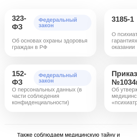
323-
3185-1
Федеральный
закон
ФЗ
О психиа
Об основах охраны здоровья
гарантиях
граждан в РФ
оказании
152-
Прика
Федеральный
закон
ФЗ
№1034
О персональных данных (в
Об утвер
части соблюдения
медицинс
конфиденциальности)
«психиат
Также соблюдаем медицинскую тайну и