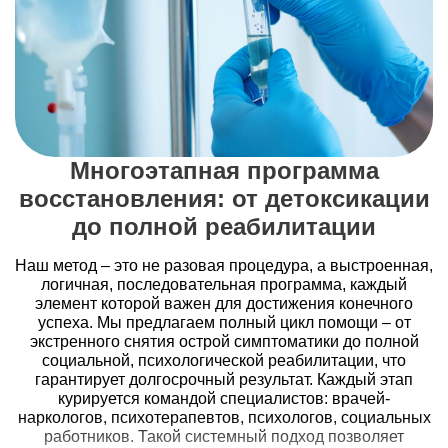
Для людей с лабильной психикой, повышенной
тревожностью, мнительностью или имевших
негативный опыт в прошлом,
лечение алкоголизма
без
гипноза является единственным способом помощи. Мы
гарантируем, что в нашей работе не используются
методы, способные навредить хрупкому душевному
равновесию.
Многоэтапная программа
Напротив, все психотерапевтические техники
восстановления: от детоксикации
направлены на стабилизацию эмоционального фона,
обучение навыкам саморегуляции, снятие тревоги, что
до полной реабилитации
создаёт прочную основу для долгосрочной ремиссии.
Наш метод – это не разовая процедура, а выстроенная,
Устранение корня проблемы, а не
логичная, последовательная программа, каждый
симптома
элемент которой важен для достижения конечного
успеха. Мы предлагаем полный цикл помощи – от
Кодирование борется со следствием – желанием
экстренного снятия острой симптоматики до полной
выпить. Наша же задача – найти и проработать
социальной, психологической реабилитации, что
глубинную психологическую причину, которая привела к
гарантирует долгосрочный результат. Каждый этап
формированию зависимости. Это может быть
курируется командой специалистов: врачей-
неудовлетворённость жизнью, хронический стресс,
наркологов, психотерапевтов, психологов, социальных
нерешённые внутренние конфликты или низкая
работников. Такой системный подход позволяет
самооценка. Устранив этот «корень», мы лишаем