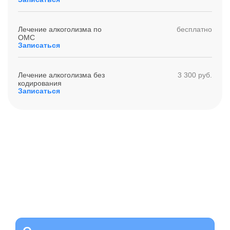
Лечение алкоголизма по
бесплатно
ОМС
Записаться
Лечение алкоголизма без
3 300 руб.
кодирования
Записаться
Получите помощь сейчас,
платите потом
Оформите беспроцентную рассрочку на услуги нашей
клиники