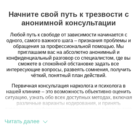
симптомы, а целенаправленно восстановить функции
органов, систем, подорванные длительной алкогольной
Начните свой путь к трезвости с
интоксикацией, создав оптимальные физиологические
анонимной консультации
условия для последующей психотерапии. После
проведения комплексного курса детоксикации,
направленного на выведение продуктов распада
Любой путь к свободе от зависимости начинается с
этанола из организма, мы добиваемся важного
одного, самого важного шага – признания проблемы и
результата: тело пациента полностью очищается от
обращения за профессиональной помощью. Мы
токсинов, а физиологическая потребность в спиртном
приглашаем вас на абсолютно анонимный и
существенно снижается или полностью исчезает. Это
конфиденциальный разговор со специалистом, где вы
достижение становится отправной точкой, базисом. На
сможете в спокойной обстановке задать все
этой стадии мы переходим к ключевой фазе
интересующие вопросы, развеять сомнения, получить
терапевтического процесса – интенсивной
чёткий, понятный план действий.
психологической коррекции.Попытки работать с
сознанием и подсознанием человека, всё ещё
Первичная консультация нарколога и психолога в
испытывающего абстиненцию и непреодолимую тягу,
нашей клинике – это возможность объективно оценить
изначально обречены на провал. Его когнитивные
ситуацию, узнать обо всех доступных методах, включая
способности остаются угнетёнными, восприятие
различные варианты кодирования, и принять
искажённым, а воля – подавленной. Только добившись
взвешенное, информированное решение в пользу того
стабильного соматического состояния и ясности
подхода, который вам подходит. Не оставайтесь
мышления, мы получаем возможность приступить к
наедине со своей бедой.
Читать далее
тонкой работе по трансформации глубинных
Обратитесь к профессионалам клиники «Детокс Сити»
психических установок, деструктивных паттернов
в Акше, и мы на деле докажем, что современное,