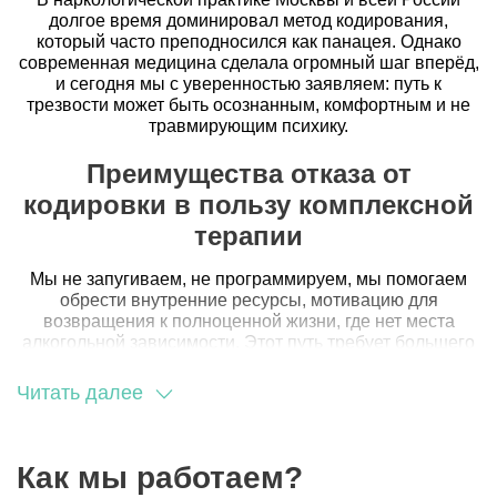
долгое время доминировал метод кодирования,
который часто преподносился как панацея. Однако
современная медицина сделала огромный шаг вперёд,
и сегодня мы с уверенностью заявляем: путь к
трезвости может быть осознанным, комфортным и не
травмирующим психику.
Преимущества отказа от
кодировки в пользу комплексной
терапии
Мы не запугиваем, не программируем, мы помогаем
обрести внутренние ресурсы, мотивацию для
возвращения к полноценной жизни, где нет места
алкогольной зависимости. Этот путь требует большего
вовлечения, но результат – прочный фундамент для
счастливого будущего без страха и ограничений, где
Читать далее
человек самостоятельно управляет своими желаниями
и решениями, чувствуя себя уверенно, защищённо в
новом статусе трезвой личности.
Как мы работаем?
Выбор в пользу терапии, исключающей жёсткое