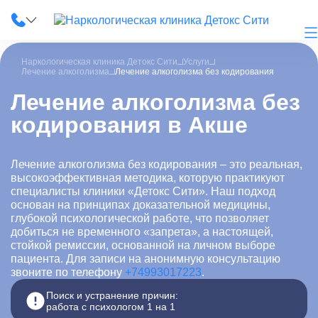
Наркологическая клиника Детокс Сити
Услуги
Лечение алкоголизма
Лечение алкоголизма без кодирования
Лечение алкоголизма без
кодирования в Акше
О клинике
Наши услуги
Лечение алкоголизма без кодирования – это реальная,
высокоэффективная методика, которую практикуют
Цены
специалисты клиники «Детокс Сити». Наш подход
основан на принципах доказательной медицины,
Лицензии
глубокой психологической работе, что позволяет
добиться не временного «запрета», а настоящей,
стойкой ремиссии, основанной на личном выборе
Фотогалерея
пациента. Для записи на анонимную консультацию
звоните по телефону
+74993017223
.
Акции и скидки
Поиск и устранение причин:
работа с психологом 1 на 1
Вопрос-ответ