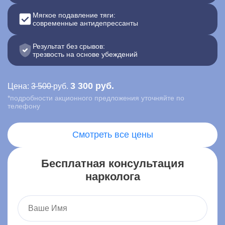
Мягкое подавление тяги:
Контакты
современные антидепрессанты
Записаться онлайн
Результат без срывов:
трезвость на основе убеждений
Вызвать врача на дом
3 300 руб.
Цена:
3 500
руб.
Акша
,
*подробности акционного предложения уточняйте по
ул. Ленина, 1, село Акша
телефону
Смотреть все цены
Бесплатная консультация
нарколога