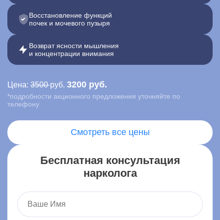
Восстановление функций
Контакты
почек и мочевого пузыря
Записаться онлайн
Возврат ясности мышления
и концентрации внимания
Вызвать врача на дом
3200 руб.
Цена:
3500
руб.
Акша
,
*подробности акционного предложения уточняйте по
ул. Ленина, 1, село Акша
телефону
Смотреть все цены
Бесплатная консультация
нарколога