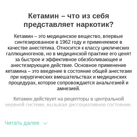
Кетамин – что из себя
представляет наркотик?
Кетамин – это медицинское вещество, впервые
синтезированное в 1962 году и применяемое в
качестве анестетика. Относится к классу циклических
галлюциногенов, но в медицинской практике его ценят
за быстрое и эффективное обезболивающее и
анестезирующее действие. Основное применение
кетамина – это введение в состояние общей анестезии
при хирургических вмешательствах и медицинских
процедурах, которое сопровождается анальгезией и
амнезией.
Кетамин действует на рецепторы в центральной
нервной системе, вызывая диссоциативное состояние,
при котором пациент остаётся в сознании, но отделен
от окружающей среды и не чувствует боли. Это делает
его уникальным среди анестетиков, так как
Читать далее
большинство других препаратов вызывают полную
потерю сознания.