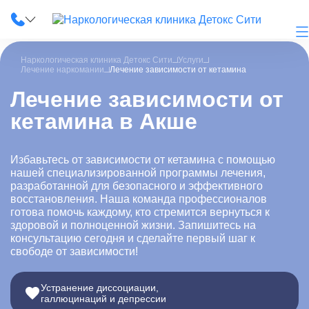
Наркологическая клиника Детокс Сити
Услуги
Лечение наркомании
Лечение зависимости от кетамина
Лечение зависимости от
кетамина в Акше
О клинике
Наши услуги
Избавьтесь от зависимости от кетамина с помощью
нашей специализированной программы лечения,
Цены
разработанной для безопасного и эффективного
восстановления. Наша команда профессионалов
Лицензии
готова помочь каждому, кто стремится вернуться к
здоровой и полноценной жизни. Запишитесь на
консультацию сегодня и сделайте первый шаг к
Фотогалерея
свободе от зависимости!
Акции и скидки
Устранение диссоциации,
галлюцинаций и депрессии
Вопрос-ответ