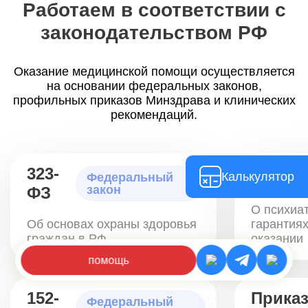
Работаем в соответствии с
законодательством РФ
Оказание медицинской помощи осуществляется
на основании федеральных законов,
профильных приказов Минздрава и клинических
рекомендаций.
323-
3185-1
Калькулятор
Федеральный
закон
ФЗ
О психиа
Об основах охраны здоровья
гарантиях
граждан в РФ
оказании
помощь
152-
Прика
Федеральный