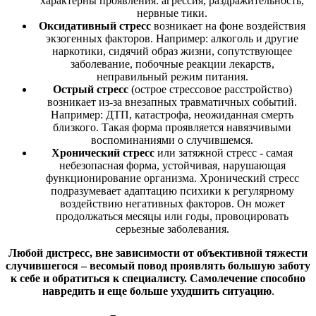
характерны проявления: агрессия, раздражительность,
нервные тики.
Оксидативный стресс
возникает на фоне воздействия
экзогенных факторов. Например: алкоголь и другие
наркотики, сидячий образ жизни, сопутствующее
заболевание, побочные реакции лекарств,
неправильный режим питания.
Острый стресс
(острое стрессовое расстройство)
возникает из-за внезапных травматичных событий.
Например: ДТП, катастрофа, неожиданная смерть
близкого. Такая форма проявляется навязчивыми
воспоминаниями о случившемся.
Хронический стресс
или затяжной стресс - самая
небезопасная форма, устойчивая, нарушающая
функционирование организма. Хронический стресс
подразумевает адаптацию психики к регулярному
воздействию негативных факторов. Он может
продолжаться месяцы или годы, провоцировать
серьезные заболевания.
Любой дистресс, вне зависимости от объективной тяжести
случившегося – весомый повод проявлять большую заботу
к себе и обратиться к специалисту. Самолечение способно
навредить и еще больше ухудшить ситуацию
.