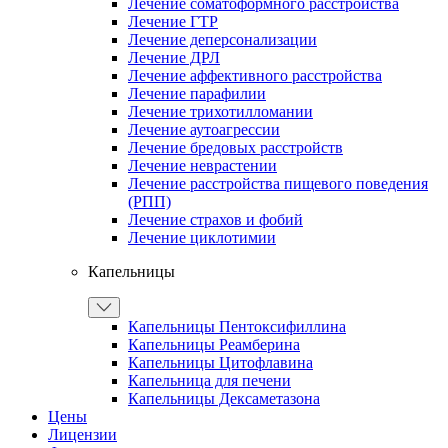
Лечение соматоформного расстройства
Лечение ГТР
Лечение деперсонализации
Лечение ДРЛ
Лечение аффективного расстройства
Лечение парафилии
Лечение трихотилломании
Лечение аутоагрессии
Лечение бредовых расстройств
Лечение неврастении
Лечение расстройства пищевого поведения
(РПП)
Лечение страхов и фобий
Лечение циклотимии
Капельницы
Капельницы Пентоксифиллина
Капельницы Реамберина
Капельницы Цитофлавина
Капельница для печени
Капельницы Дексаметазона
Цены
Лицензии