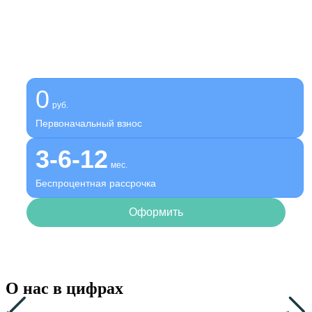
Получите помощь сейчас,
платите потом
Оформите беспроцентную рассрочку на услуги нашей
клиники
0
руб.
Первоначальный взнос
3-6-12
мес.
Беспроцентная рассрочка
Оформить
О нас в цифрах