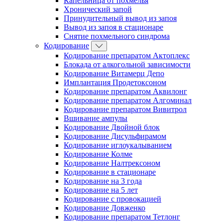
Капельница от похмелья
Хронический запой
Принудительный вывод из запоя
Вывод из запоя в стационаре
Снятие похмельного синдрома
Кодирование
Кодирование препаратом Актоплекс
Блокада от алкогольной зависимости
Кодирование Витамерц Депо
Имплантация Продетоксоном
Кодирование препаратом Аквилонг
Кодирование препаратом Алгоминал
Кодирование препаратом Вивитрол
Вшивание ампулы
Кодирование Двойной блок
Кодирование Дисульфирамом
Кодирование иглоукалыванием
Кодирование Колме
Кодирование Налтрексоном
Кодирование в стационаре
Кодирование на 3 года
Кодирование на 5 лет
Кодирование с провокацией
Кодирование Довженко
Кодирование препаратом Тетлонг