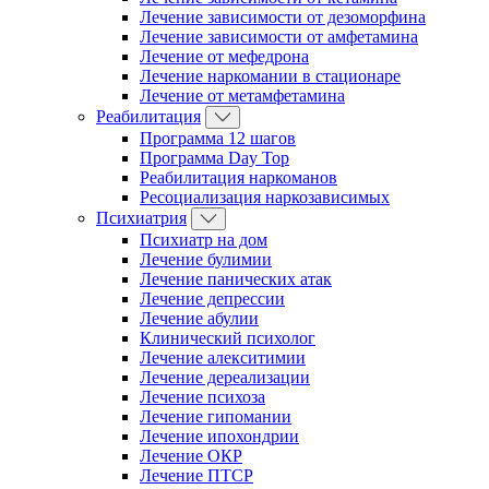
Лечение зависимости от дезоморфина
Лечение зависимости от амфетамина
Лечение от мефедрона
Лечение наркомании в стационаре
Лечение от метамфетамина
Реабилитация
Программа 12 шагов
Программа Day Top
Реабилитация наркоманов
Ресоциализация наркозависимых
Психиатрия
Психиатр на дом
Лечение булимии
Лечение панических атак
Лечение депрессии
Лечение абулии
Клинический психолог
Лечение алекситимии
Лечение дереализации
Лечение психоза
Лечение гипомании
Лечение ипохондрии
Лечение ОКР
Лечение ПТСР