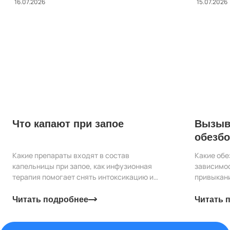
16.07.2026
15.07.2026
Что капают при запое
Вызыв
обезб
привы
Какие препараты входят в состав
Какие об
капельницы при запое, как инфузионная
зависимо
терапия помогает снять интоксикацию и
привыкани
почему состав подбирается индивидуально.
восстанов
Читать подробнее
Читать 