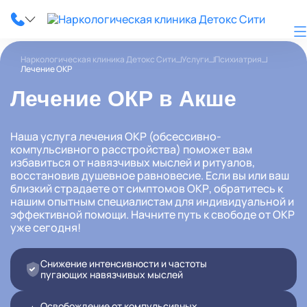
Наркологическая клиника Детокс Сити
Услуги
Психиатрия
Лечение ОКР
Лечение ОКР в Акше
О клинике
Наша услуга лечения ОКР (обсессивно-
Наши услуги
компульсивного расстройства) поможет вам
избавиться от навязчивых мыслей и ритуалов,
восстановив душевное равновесие. Если вы или ваш
Цены
близкий страдаете от симптомов ОКР, обратитесь к
нашим опытным специалистам для индивидуальной и
Лицензии
эффективной помощи. Начните путь к свободе от ОКР
уже сегодня!
Фотогалерея
Снижение интенсивности и частоты
Акции и скидки
пугающих навязчивых мыслей
Вопрос-ответ
Освобождение от компульсивных