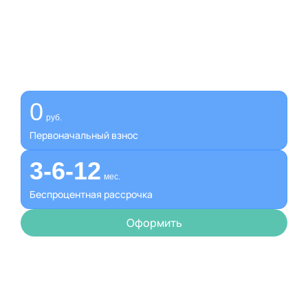
Получите помощь сейчас,
платите потом
Оформите беспроцентную рассрочку на услуги нашей
клиники
0
руб.
Первоначальный взнос
3-6-12
мес.
Беспроцентная рассрочка
Оформить