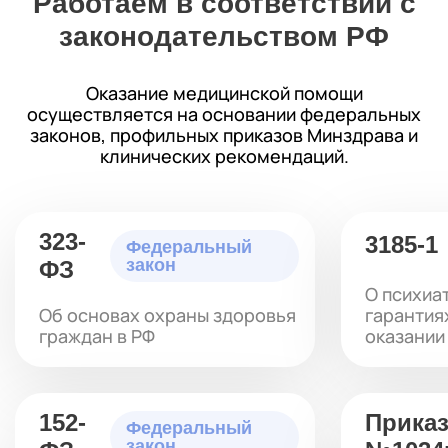
Работаем в соответствии с
законодательством РФ
Оказание медицинской помощи
осуществляется на основании федеральных
законов, профильных приказов Минздрава и
клинических рекомендаций.
323-
3185-1
Федеральный
закон
ФЗ
О психиа
Об основах охраны здоровья
гарантия
граждан в РФ
оказании
152-
Прика
Федеральный
закон