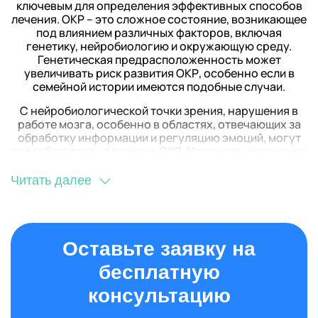
ключевым для определения эффективных способов
лечения. ОКР – это сложное состояние, возникающее
под влиянием различных факторов, включая
генетику, нейробиологию и окружающую среду.
Генетическая предрасположенность может
увеличивать риск развития ОКР, особенно если в
семейной истории имеются подобные случаи.
С нейробиологической точки зрения, нарушения в
работе мозга, особенно в областях, отвечающих за
обработку информации и регуляцию эмоций, могут
способствовать развитию ОКР. Например, изменения
в уровнях серотонина и других нейротрансмиттеров
могут быть связаны с симптомами расстройства.
Читать далее
Окружающая среда также играет важную роль.
Стресс, травматические переживания и даже
некоторые аспекты воспитания могут увеличить
вероятность развития ОКР. Взаимодействие этих
факторов обуславливает необходимость
Оставьте заявку на
комплексного подхода к лечению, учитывающего все
бесплатную
аспекты жизни пациента.
консультацию
Симптомы