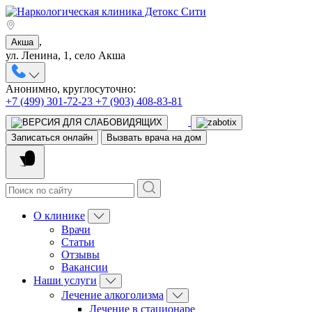
,
Акша
ул. Ленина, 1, село Акша
Анонимно, круглосуточно:
+7 (499) 301-72-23
+7 (903) 408-83-81
Записаться онлайн
Вызвать врача на дом
О клинике
Врачи
Статьи
Отзывы
Вакансии
Наши услуги
Лечение алкоголизма
Лечение в стационаре