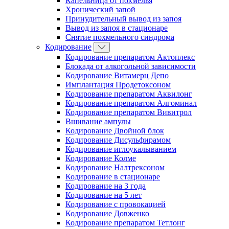
Капельница от похмелья
Хронический запой
Принудительный вывод из запоя
Вывод из запоя в стационаре
Снятие похмельного синдрома
Кодирование
Кодирование препаратом Актоплекс
Блокада от алкогольной зависимости
Кодирование Витамерц Депо
Имплантация Продетоксоном
Кодирование препаратом Аквилонг
Кодирование препаратом Алгоминал
Кодирование препаратом Вивитрол
Вшивание ампулы
Кодирование Двойной блок
Кодирование Дисульфирамом
Кодирование иглоукалыванием
Кодирование Колме
Кодирование Налтрексоном
Кодирование в стационаре
Кодирование на 3 года
Кодирование на 5 лет
Кодирование с провокацией
Кодирование Довженко
Кодирование препаратом Тетлонг