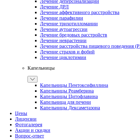
Лечение деперсонализации
Лечение ДРЛ
Лечение аффективного расстройства
Лечение парафилии
Лечение трихотилломании
Лечение аутоагрессии
Лечение бредовых расстройств
Лечение неврастении
Лечение расстройства пищевого поведения (
Лечение страхов и фобий
Лечение циклотимии
Капельницы
Капельницы Пентоксифиллина
Капельницы Реамберина
Капельницы Цитофлавина
Капельница для печени
Капельницы Дексаметазона
Цены
Лицензии
Фотогалерея
Акции и скидки
Вопрос-ответ