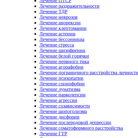
Лечение ПТСР
Лечение раздражительности
Лечение ТДР
Лечение неврозов
Лечение анорексии
Лечение клептомании
Лечение астении
Лечение бессонницы
Лечение стресса
Лечение шизофрении
Лечение белой горячки
Лечение нервного тика
Лечение агорафобии
Лечение пограничного расстройства личност
Лечение психопатии
Лечение социофобии
Лечение лунатизма
Лечение нарколепсии
Лечение агрессии
Лечение созависимости
Лечение шопоголизма
Лечение дисфории
Лечение послеродовой депрессии
Лечение соматоформного расстройства
Лечение ГТР