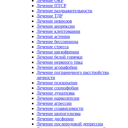
Лечение ОКР
Лечение ПТСР
Лечение раздражительности
Лечение ТДР
Лечение неврозов
Лечение анорексии
Лечение клептомании
Лечение астении
Лечение бессонницы
Лечение стресса
Лечение шизофрении
Лечение белой горячки
Лечение нервного тика
Лечение агорафобии
Лечение пограничного расстройства
личности
Лечение психопатии
Лечение социофобии
Лечение лунатизма
Лечение нарколепсии
Лечение агрессии
Лечение созависимости
Лечение шопоголизма
Лечение дисфории
Лечение послеродовой депрессии