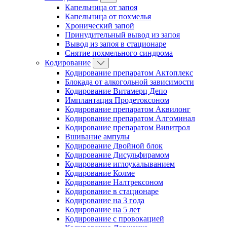
Капельница от запоя
Капельница от похмелья
Хронический запой
Принудительный вывод из запоя
Вывод из запоя в стационаре
Снятие похмельного синдрома
Кодирование
Кодирование препаратом Актоплекс
Блокада от алкогольной зависимости
Кодирование Витамерц Депо
Имплантация Продетоксоном
Кодирование препаратом Аквилонг
Кодирование препаратом Алгоминал
Кодирование препаратом Вивитрол
Вшивание ампулы
Кодирование Двойной блок
Кодирование Дисульфирамом
Кодирование иглоукалыванием
Кодирование Колме
Кодирование Налтрексоном
Кодирование в стационаре
Кодирование на 3 года
Кодирование на 5 лет
Кодирование с провокацией