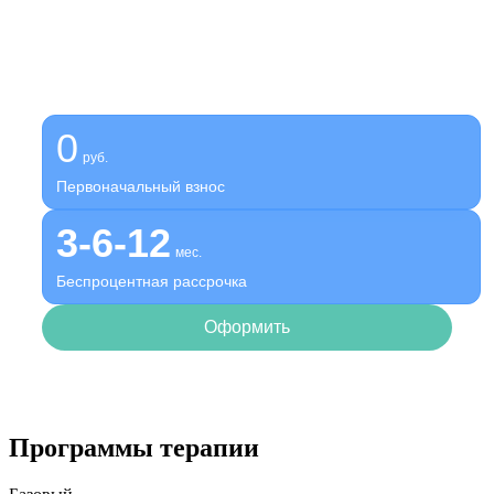
Получите помощь сейчас,
платите потом
Оформите беспроцентную рассрочку на услуги нашей
клиники
0
руб.
Первоначальный взнос
3-6-12
мес.
Беспроцентная рассрочка
Оформить
Программы терапии