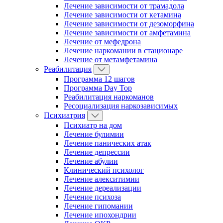
Лечение зависимости от трамадола
Лечение зависимости от кетамина
Лечение зависимости от дезоморфина
Лечение зависимости от амфетамина
Лечение от мефедрона
Лечение наркомании в стационаре
Лечение от метамфетамина
Реабилитация
Программа 12 шагов
Программа Day Top
Реабилитация наркоманов
Ресоциализация наркозависимых
Психиатрия
Психиатр на дом
Лечение булимии
Лечение панических атак
Лечение депрессии
Лечение абулии
Клинический психолог
Лечение алекситимии
Лечение дереализации
Лечение психоза
Лечение гипомании
Лечение ипохондрии