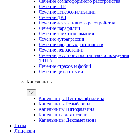
Лечение соматоформного расстройства
Лечение ГТР
Лечение деперсонализации
Лечение ДРЛ
Лечение аффективного расстройства
Лечение парафилии
Лечение трихотилломании
Лечение аутоагрессии
Лечение бредовых расстройств
Лечение неврастении
Лечение расстройства пищевого поведения
(РПП)
Лечение страхов и фобий
Лечение циклотимии
Капельницы
Капельницы Пентоксифиллина
Капельницы Реамберина
Капельницы Цитофлавина
Капельница для печени
Капельницы Дексаметазона
Цены
Лицензии