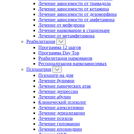
Лечение зависимости от трамадола
Лечение зависимости от кетамина
Лечение зависимости от дезоморфина
Лечение зависимости от амфетамина
Лечение от мефедрона
Лечение наркомании в стационаре
Лечение от метамфетамина
Реабилитация
Программа 12 шагов
Программа Day Top
Реабилитация наркоманов
Ресоциализация наркозависимых
Психиатрия
Психиатр на дом
Лечение булимии
Лечение панических атак
Лечение депрессии
Лечение абулии
Клинический психолог
Лечение алекситимии
Лечение дереализации
Лечение психоза
Лечение гипомании
Лечение ипохондрии