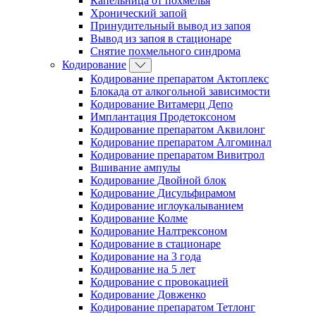
Капельница от похмелья
Хронический запой
Принудительный вывод из запоя
Вывод из запоя в стационаре
Снятие похмельного синдрома
Кодирование
Кодирование препаратом Актоплекс
Блокада от алкогольной зависимости
Кодирование Витамерц Депо
Имплантация Продетоксоном
Кодирование препаратом Аквилонг
Кодирование препаратом Алгоминал
Кодирование препаратом Вивитрол
Вшивание ампулы
Кодирование Двойной блок
Кодирование Дисульфирамом
Кодирование иглоукалыванием
Кодирование Колме
Кодирование Налтрексоном
Кодирование в стационаре
Кодирование на 3 года
Кодирование на 5 лет
Кодирование с провокацией
Кодирование Довженко
Кодирование препаратом Тетлонг