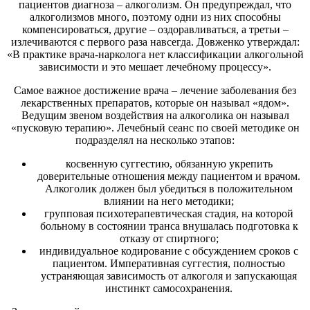
пациентов диагноза – алкоголизм. Он предупреждал, что
алкоголизмов много, поэтому одни из них способны
компенсироваться, другие – оздоравливаться, а третьи –
излечиваются с первого раза навсегда. Довженко утверждал:
«В практике врача-нарколога нет классификации алкогольной
зависимости и это мешает лечебному процессу».
Самое важное достижение врача – лечение заболевания без
лекарственных препаратов, которые он называл «ядом».
Ведущим звеном воздействия на алкоголика он называл
«пусковую терапию». Лечебный сеанс по своей методике он
подразделял на несколько этапов:
косвенную суггестию, обязанную укрепить
доверительные отношения между пациентом и врачом.
Алкоголик должен был убедиться в положительном
влиянии на него методики;
групповая психотерапевтическая стадия, на которой
больному в состоянии транса внушалась подготовка к
отказу от спиртного;
индивидуальное кодирование с обсуждением сроков с
пациентом. Императивная суггестия, полностью
устраняющая зависимость от алкоголя и запускающая
инстинкт самосохранения.