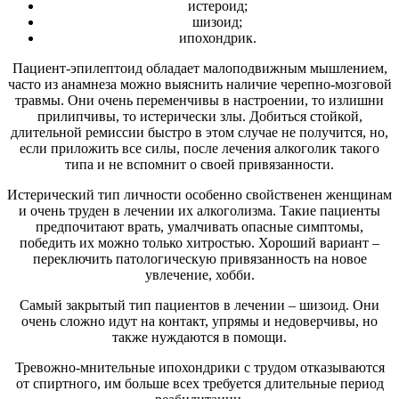
истероид;
шизоид;
ипохондрик.
Пациент-эпилептоид обладает малоподвижным мышлением,
часто из анамнеза можно выяснить наличие черепно-мозговой
травмы. Они очень переменчивы в настроении, то излишни
прилипчивы, то истерически злы. Добиться стойкой,
длительной ремиссии быстро в этом случае не получится, но,
если приложить все силы, после лечения алкоголик такого
типа и не вспомнит о своей привязанности.
Истерический тип личности особенно свойственен женщинам
и очень труден в лечении их алкоголизма. Такие пациенты
предпочитают врать, умалчивать опасные симптомы,
победить их можно только хитростью. Хороший вариант –
переключить патологическую привязанность на новое
увлечение, хобби.
Самый закрытый тип пациентов в лечении – шизоид. Они
очень сложно идут на контакт, упрямы и недоверчивы, но
также нуждаются в помощи.
Тревожно-мнительные ипохондрики с трудом отказываются
от спиртного, им больше всех требуется длительные период