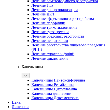
Лечение соматоформного расстройства
Лечение ГТР
Лечение деперсонализации
Лечение ДРЛ
Лечение аффективного расстройства
Лечение парафилии
Лечение трихотилломании
Лечение аутоагрессии
Лечение бредовых расстройств
Лечение неврастении
Лечение расстройства пищевого поведения
(РПП)
Лечение страхов и фобий
Лечение циклотимии
Капельницы
Капельницы Пентоксифиллина
Капельницы Реамберина
Капельницы Цитофлавина
Капельница для печени
Капельницы Дексаметазона
Цены
Лицензии