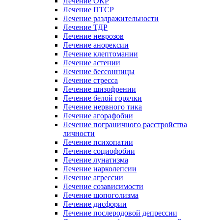
Лечение ОКР
Лечение ПТСР
Лечение раздражительности
Лечение ТДР
Лечение неврозов
Лечение анорексии
Лечение клептомании
Лечение астении
Лечение бессонницы
Лечение стресса
Лечение шизофрении
Лечение белой горячки
Лечение нервного тика
Лечение агорафобии
Лечение пограничного расстройства
личности
Лечение психопатии
Лечение социофобии
Лечение лунатизма
Лечение нарколепсии
Лечение агрессии
Лечение созависимости
Лечение шопоголизма
Лечение дисфории
Лечение послеродовой депрессии