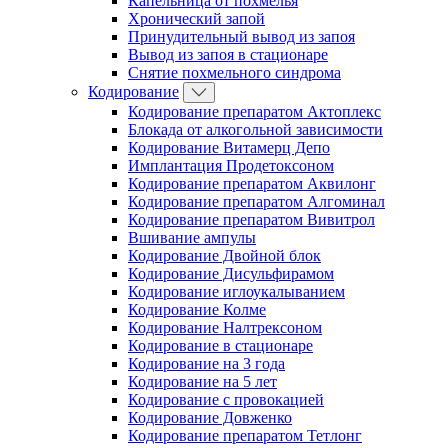
Капельница от похмелья
Хронический запой
Принудительный вывод из запоя
Вывод из запоя в стационаре
Снятие похмельного синдрома
Кодирование
Кодирование препаратом Актоплекс
Блокада от алкогольной зависимости
Кодирование Витамерц Депо
Имплантация Продетоксоном
Кодирование препаратом Аквилонг
Кодирование препаратом Алгоминал
Кодирование препаратом Вивитрол
Вшивание ампулы
Кодирование Двойной блок
Кодирование Дисульфирамом
Кодирование иглоукалыванием
Кодирование Колме
Кодирование Налтрексоном
Кодирование в стационаре
Кодирование на 3 года
Кодирование на 5 лет
Кодирование с провокацией
Кодирование Довженко
Кодирование препаратом Тетлонг