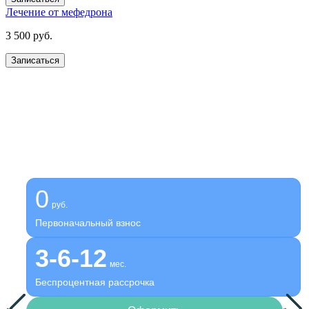
Лечение от мефедрона
3 500 руб.
Записаться
Получите помощь сейчас,
платите потом
Оформите беспроцентную рассрочку на услуги нашей
клиники
0
руб.
Первоначальный взнос
3-6-12
мес.
Беспроцентная рассрочка