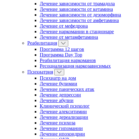
Лечение зависимости от трамадола
Лечение зависимости от кетамина
Лечение зависимости от дезоморфина
Лечение зависимости от амфетамина
Лечение от мефедрона
Лечение наркомании в стационаре
Лечение от метамфетамина
Реабилитация
Программа 12 шагов
Программа Day Top
Реабилитация наркоманов
Ресоциализация наркозависимых
Психиатрия
Психиатр на дом
Лечение булимии
Лечение панических атак
Лечение депрессии
Лечение абулии
Клинический психолог
Лечение алекситимии
Лечение дереализации
Лечение психоза
Лечение гипомании
Лечение ипохондрии