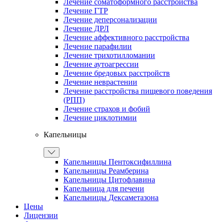
Лечение соматоформного расстройства
Лечение ГТР
Лечение деперсонализации
Лечение ДРЛ
Лечение аффективного расстройства
Лечение парафилии
Лечение трихотилломании
Лечение аутоагрессии
Лечение бредовых расстройств
Лечение неврастении
Лечение расстройства пищевого поведения
(РПП)
Лечение страхов и фобий
Лечение циклотимии
Капельницы
Капельницы Пентоксифиллина
Капельницы Реамберина
Капельницы Цитофлавина
Капельница для печени
Капельницы Дексаметазона
Цены
Лицензии