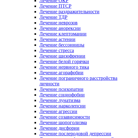
Лечение ОКР
Лечение ПТСР
Лечение раздражительности
Лечение ТДР
Лечение неврозов
Лечение анорексии
Лечение клептомании
Лечение астении
Лечение бессонницы
Лечение стресса
Лечение шизофрении
Лечение белой горячки
Лечение нервного тика
Лечение агорафобии
Лечение пограничного расстройства
личности
Лечение психопатии
Лечение социофобии
Лечение лунатизма
Лечение нарколепсии
Лечение агрессии
Лечение созависимости
Лечение шопоголизма
Лечение дисфории
Лечение послеродовой депрессии