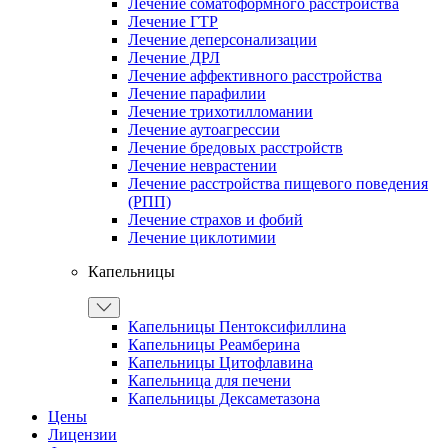
Лечение соматоформного расстройства
Лечение ГТР
Лечение деперсонализации
Лечение ДРЛ
Лечение аффективного расстройства
Лечение парафилии
Лечение трихотилломании
Лечение аутоагрессии
Лечение бредовых расстройств
Лечение неврастении
Лечение расстройства пищевого поведения
(РПП)
Лечение страхов и фобий
Лечение циклотимии
Капельницы
Капельницы Пентоксифиллина
Капельницы Реамберина
Капельницы Цитофлавина
Капельница для печени
Капельницы Дексаметазона
Цены
Лицензии