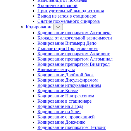
Капельница от похмелья
Хронический запой
Принудительный вывод из запоя
Вывод из запоя в стационаре
Снятие похмельного синдрома
Кодирование
Кодирование препаратом Актоплекс
Блокада от алкогольной зависимости
Кодирование Витамерц Депо
Имплантация Продетоксоном
Кодирование препаратом Аквилонг
Кодирование препаратом Алгоминал
Кодирование препаратом Вивитрол
Вшивание ампулы
Кодирование Двойной блок
Кодирование Дисульфирамом
Кодирование иглоукалыванием
Кодирование Колме
Кодирование Налтрексоном
Кодирование в стационаре
Кодирование на 3 года
Кодирование на 5 лет
Кодирование с провокацией
Кодирование Довженко
Кодирование препаратом Тетлонг