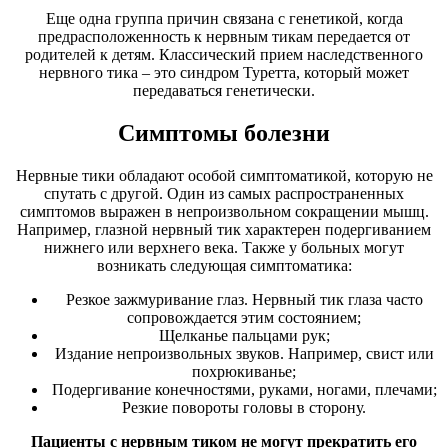
Еще одна группа причин связана с генетикой, когда
предрасположенность к нервным тикам передается от
родителей к детям. Классический прием наследственного
нервного тика – это синдром Туретта, который может
передаваться генетически.
Симптомы болезни
Нервные тики обладают особой симптоматикой, которую не
спутать с другой. Один из самых распространенных
симптомов выражен в непроизвольном сокращении мышц.
Например, глазной нервный тик характерен подергиванием
нижнего или верхнего века. Также у больных могут
возникать следующая симптоматика:
Резкое зажмуривание глаз. Нервный тик глаза часто
сопровождается этим состоянием;
Щелканье пальцами рук;
Издание непроизвольных звуков. Например, свист или
похрюкиванье;
Подергивание конечностями, руками, ногами, плечами;
Резкие повороты головы в сторону.
Пациенты с нервным тиком не могут прекратить его