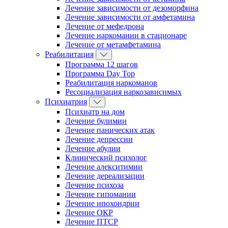
Лечение зависимости от дезоморфина
Лечение зависимости от амфетамина
Лечение от мефедрона
Лечение наркомании в стационаре
Лечение от метамфетамина
Реабилитация
Программа 12 шагов
Программа Day Top
Реабилитация наркоманов
Ресоциализация наркозависимых
Психиатрия
Психиатр на дом
Лечение булимии
Лечение панических атак
Лечение депрессии
Лечение абулии
Клинический психолог
Лечение алекситимии
Лечение дереализации
Лечение психоза
Лечение гипомании
Лечение ипохондрии
Лечение ОКР
Лечение ПТСР