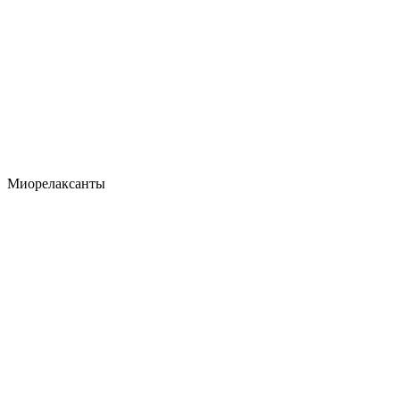
Миорелаксанты