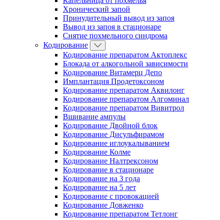
Капельница от похмелья
Хронический запой
Принудительный вывод из запоя
Вывод из запоя в стационаре
Снятие похмельного синдрома
Кодирование
Кодирование препаратом Актоплекс
Блокада от алкогольной зависимости
Кодирование Витамерц Депо
Имплантация Продетоксоном
Кодирование препаратом Аквилонг
Кодирование препаратом Алгоминал
Кодирование препаратом Вивитрол
Вшивание ампулы
Кодирование Двойной блок
Кодирование Дисульфирамом
Кодирование иглоукалыванием
Кодирование Колме
Кодирование Налтрексоном
Кодирование в стационаре
Кодирование на 3 года
Кодирование на 5 лет
Кодирование с провокацией
Кодирование Довженко
Кодирование препаратом Тетлонг