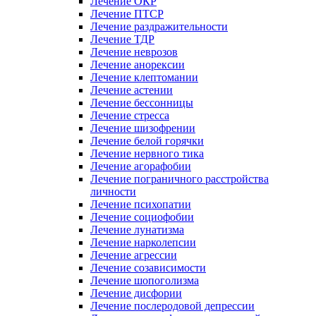
Лечение ОКР
Лечение ПТСР
Лечение раздражительности
Лечение ТДР
Лечение неврозов
Лечение анорексии
Лечение клептомании
Лечение астении
Лечение бессонницы
Лечение стресса
Лечение шизофрении
Лечение белой горячки
Лечение нервного тика
Лечение агорафобии
Лечение пограничного расстройства
личности
Лечение психопатии
Лечение социофобии
Лечение лунатизма
Лечение нарколепсии
Лечение агрессии
Лечение созависимости
Лечение шопоголизма
Лечение дисфории
Лечение послеродовой депрессии