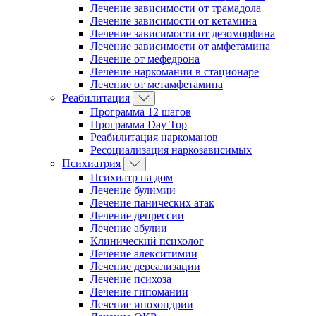
Лечение зависимости от трамадола
Лечение зависимости от кетамина
Лечение зависимости от дезоморфина
Лечение зависимости от амфетамина
Лечение от мефедрона
Лечение наркомании в стационаре
Лечение от метамфетамина
Реабилитация
Программа 12 шагов
Программа Day Top
Реабилитация наркоманов
Ресоциализация наркозависимых
Психиатрия
Психиатр на дом
Лечение булимии
Лечение панических атак
Лечение депрессии
Лечение абулии
Клинический психолог
Лечение алекситимии
Лечение дереализации
Лечение психоза
Лечение гипомании
Лечение ипохондрии