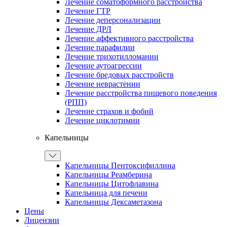
Лечение соматоформного расстройства
Лечение ГТР
Лечение деперсонализации
Лечение ДРЛ
Лечение аффективного расстройства
Лечение парафилии
Лечение трихотилломании
Лечение аутоагрессии
Лечение бредовых расстройств
Лечение неврастении
Лечение расстройства пищевого поведения
(РПП)
Лечение страхов и фобий
Лечение циклотимии
Капельницы
Капельницы Пентоксифиллина
Капельницы Реамберина
Капельницы Цитофлавина
Капельница для печени
Капельницы Дексаметазона
Цены
Лицензии