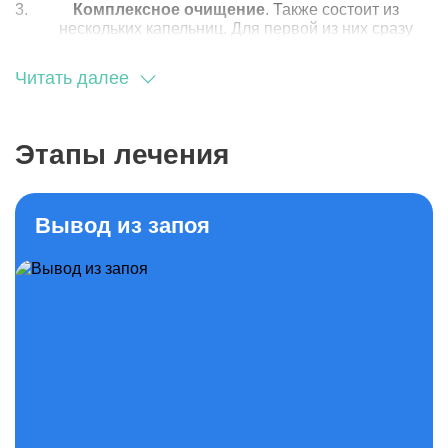
Комплексное очищение
. Также состоит из
нескольких капельниц. Для первой из них сразу
используется большой объем жидкости с
препаратами (400 мл), а в последующие дни
Читать далее
ставятся капельницы по 250 мл с расширенным
списком медикаментов. Обычно процедуры
проводят в три этапа, так как одновременное
введение большого количества жидкости и
Этапы лечения
препаратов станет очень большим стрессом для
ослабленного организма.
Какие именно инфузионные растворы и лекарственные
Вывод из запоя
средства использовать решает только врач. Он
подбирает их с учетом состояния пациента, а также
совместимости медикаментов. При тяжелых формах
похмелья или запоя поставить капельницу от алкоголя
лучше всего в клинике, так как больному требуется
постоянное наблюдение и уход.
Что входит в состав капельницы?
Инфузионные растворы могут включать разное
количество компонентов. Вот несколько наиболее