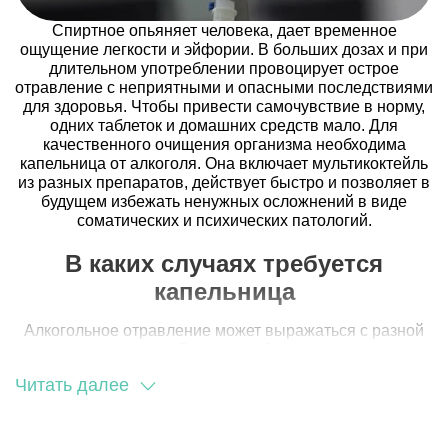
Спиртное опьяняет человека, дает временное
ощущение легкости и эйфории. В больших дозах и при
длительном употреблении провоцирует острое
отравление с неприятными и опасными последствиями
для здоровья. Чтобы привести самочувствие в норму,
одних таблеток и домашних средств мало. Для
качественного очищения организма необходима
капельница от алкоголя. Она включает мультикоктейль
из разных препаратов, действует быстро и позволяет в
будущем избежать ненужных осложнений в виде
соматических и психических патологий.
В каких случаях требуется
капельница
Алкогольное отравление может выражаться с разной
интенсивностью. Внешние обстоятельства или
состояние здоровья требуют оперативного решения
Читать далее
проблемы. Когда обычных средств из домашней
аптечки недостаточно, прибегают к инфузионной
терапии. Она используется в таких случаях: