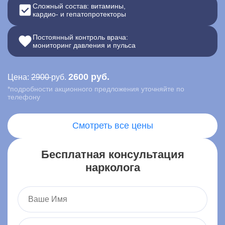
Сложный состав: витамины,
кардио- и гепатопротекторы
Контакты
Постоянный контроль врача:
Записаться онлайн
мониторинг давления и пульса
Вызвать врача на дом
2600 руб.
Цена:
2900
руб.
*подробности акционного предложения уточняйте по
Акша
,
телефону
ул. Ленина, 1, село Акша
Смотреть все цены
Бесплатная консультация
нарколога