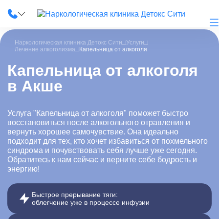
Наркологическая клиника Детокс Сити
Услуги
Лечение алкоголизма
Капельница от алкоголя
Капельница от алкоголя
в Акше
О клинике
Наши услуги
Услуга "Капельница от алкоголя" поможет быстро
восстановиться после алкогольного отравления и
Цены
вернуть хорошее самочувствие. Она идеально
подходит для тех, кто хочет избавиться от похмельного
Лицензии
синдрома и почувствовать себя лучше уже сегодня.
Обратитесь к нам сейчас и верните себе бодрость и
энергию!
Фотогалерея
Акции и скидки
Быстрое прерывание тяги:
облегчение уже в процессе инфузии
Вопрос-ответ