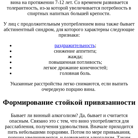
вина на протяжении 7-12 лет. Со временем развивается
толерантность, из-за которой увеличивается потребность в
спиртных напитках большей крепости.
У лиц с продолжительным употреблением вина также бывает
абстинентный синдром, для которого характерны следующие
признаки:
раздражительность
;
снижение аппетита;
жажда;
повышенная потливость;
легкое дрожание конечностей;
головная боль.
Указанные расстройства легко снимаются, если выпить
очередную порцию вина.
Формирование стойкой привязанности
Бывает ли винный алкоголизм? Да, бывает и считается
опасным. Связано это с тем, что вино употребляется для
расслабления, получения удовольствия. Вначале приходится
пить небольшими порциями. Потом по мере привыкания,
порции увеличиваются, и развивается алкоголизм. Таким