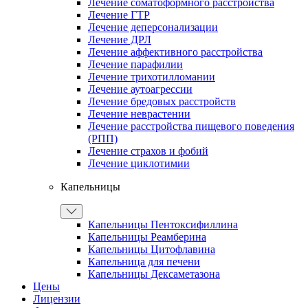
Лечение соматоформного расстройства
Лечение ГТР
Лечение деперсонализации
Лечение ДРЛ
Лечение аффективного расстройства
Лечение парафилии
Лечение трихотилломании
Лечение аутоагрессии
Лечение бредовых расстройств
Лечение неврастении
Лечение расстройства пищевого поведения
(РПП)
Лечение страхов и фобий
Лечение циклотимии
Капельницы
Капельницы Пентоксифиллина
Капельницы Реамберина
Капельницы Цитофлавина
Капельница для печени
Капельницы Дексаметазона
Цены
Лицензии