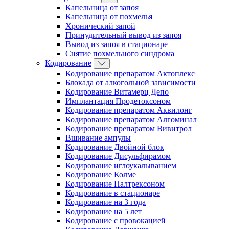
Капельница от запоя
Капельница от похмелья
Хронический запой
Принудительный вывод из запоя
Вывод из запоя в стационаре
Снятие похмельного синдрома
Кодирование
Кодирование препаратом Актоплекс
Блокада от алкогольной зависимости
Кодирование Витамерц Депо
Имплантация Продетоксоном
Кодирование препаратом Аквилонг
Кодирование препаратом Алгоминал
Кодирование препаратом Вивитрол
Вшивание ампулы
Кодирование Двойной блок
Кодирование Дисульфирамом
Кодирование иглоукалыванием
Кодирование Колме
Кодирование Налтрексоном
Кодирование в стационаре
Кодирование на 3 года
Кодирование на 5 лет
Кодирование с провокацией