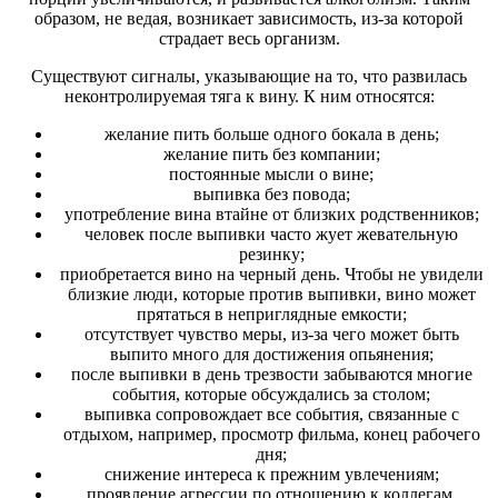
образом, не ведая, возникает зависимость, из-за которой
страдает весь организм.
Существуют сигналы, указывающие на то, что развилась
неконтролируемая тяга к вину. К ним относятся:
желание пить больше одного бокала в день;
желание пить без компании;
постоянные мысли о вине;
выпивка без повода;
употребление вина втайне от близких родственников;
человек после выпивки часто жует жевательную
резинку;
приобретается вино на черный день. Чтобы не увидели
близкие люди, которые против выпивки, вино может
прятаться в неприглядные емкости;
отсутствует чувство меры, из-за чего может быть
выпито много для достижения опьянения;
после выпивки в день трезвости забываются многие
события, которые обсуждались за столом;
выпивка сопровождает все события, связанные с
отдыхом, например, просмотр фильма, конец рабочего
дня;
снижение интереса к прежним увлечениям;
проявление агрессии по отношению к коллегам,