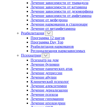
Лечение зависимости от трамадола
Лечение зависимости от кетамина
Лечение зависимости от дезоморфина
Лечение зависимости от амфетамина
Лечение от мефедрона
Лечение наркомании в стационаре
Лечение от метамфетамина
Реабилитация
Программа 12 шагов
Программа Day Top
Реабилитация наркоманов
Ресоциализация наркозависимых
Психиатрия
Психиатр на дом
Лечение булимии
Лечение панических атак
Лечение депрессии
Лечение абулии
Клинический психолог
Лечение алекситимии
Лечение дереализации
Лечение психоза
Лечение гипомании
Лечение ипохондрии