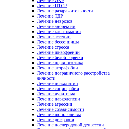
Лечение ОКР
Лечение ПТСР
Лечение раздражительности
Лечение ТДР
Лечение неврозов
Лечение анорексии
Лечение клептомании
Лечение астении
Лечение бессонницы
Лечение стресса
Лечение шизофрении
Лечение белой горячки
Лечение нервного тика
Лечение агорафобии
Лечение пограничного расстройства
личности
Лечение психопатии
Лечение социофобии
Лечение лунатизма
Лечение нарколепсии
Лечение агрессии
Лечение созависимости
Лечение шопоголизма
Лечение дисфории
Лечение послеродовой депрессии