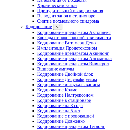
Капельница от похмелья
Хронический запой
Принудительный вывод из запоя
Вывод из запоя в стационаре
Снятие похмельного синдрома
Кодирование
Кодирование препаратом Актоплекс
Блокада от алкогольной зависимости
Кодирование Витамерц Депо
Имплантация Продетоксоном
Кодирование препаратом Аквилонг
Кодирование препаратом Алгоминал
Кодирование препаратом Вивитрол
Вшивание ампулы
Кодирование Двойной блок
Кодирование Дисульфирамом
Кодирование иглоукалыванием
Кодирование Колме
Кодирование Налтрексоном
Кодирование в стационаре
Кодирование на 3 года
Кодирование на 5 лет
Кодирование с провокацией
Кодирование Довженко
Кодирование препаратом Тетлонг