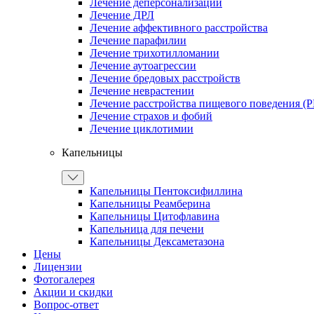
Лечение деперсонализации
Лечение ДРЛ
Лечение аффективного расстройства
Лечение парафилии
Лечение трихотилломании
Лечение аутоагрессии
Лечение бредовых расстройств
Лечение неврастении
Лечение расстройства пищевого поведения (
Лечение страхов и фобий
Лечение циклотимии
Капельницы
Капельницы Пентоксифиллина
Капельницы Реамберина
Капельницы Цитофлавина
Капельница для печени
Капельницы Дексаметазона
Цены
Лицензии
Фотогалерея
Акции и скидки
Вопрос-ответ