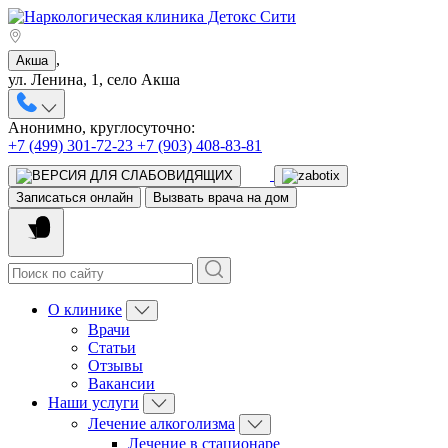
,
Акша
ул. Ленина, 1, село Акша
Анонимно, круглосуточно:
+7 (499) 301-72-23
+7 (903) 408-83-81
Записаться онлайн
Вызвать врача на дом
О клинике
Врачи
Статьи
Отзывы
Вакансии
Наши услуги
Лечение алкоголизма
Лечение в стационаре