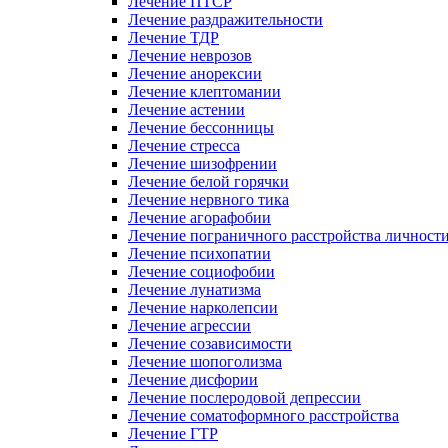
Лечение ПТСР
Лечение раздражительности
Лечение ТДР
Лечение неврозов
Лечение анорексии
Лечение клептомании
Лечение астении
Лечение бессонницы
Лечение стресса
Лечение шизофрении
Лечение белой горячки
Лечение нервного тика
Лечение агорафобии
Лечение пограничного расстройства личност
Лечение психопатии
Лечение социофобии
Лечение лунатизма
Лечение нарколепсии
Лечение агрессии
Лечение созависимости
Лечение шопоголизма
Лечение дисфории
Лечение послеродовой депрессии
Лечение соматоформного расстройства
Лечение ГТР